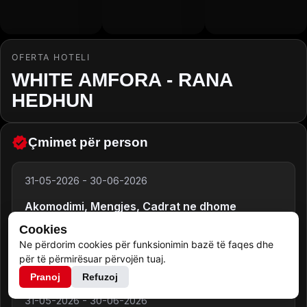
OFERTA HOTELI
WHITE AMFORA - RANA
HEDHUN
Çmimet për person
31-05-2026
-
30-06-2026
Akomodimi, Mengjes, Cadrat ne dhome
3she,4she
Cookies
Ne përdorim cookies për funksionimin bazë të faqes dhe
50.00
€
për të përmirësuar përvojën tuaj.
Pranoj
Refuzoj
31-05-2026
-
30-06-2026