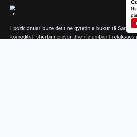
Co
Ne
për
I pozicionuar buzë detit në qytetin e bukur të Sarand
komoditet, shërbim cilësor dhe një ambient relaksues 
çifte, familje dhe grupe që dëshirojnë të shijojnë breg
Çmimet për person
Dhome
30-06-2026
-
31-07-2026
Dhome
30-06-2026
-
31-07-2026