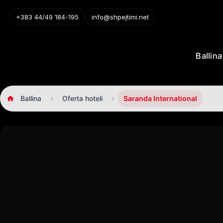
+383 44/49 184-195
info@shpejtimi.net
Ballina
Ballina
Oferta hoteli
Saranda International