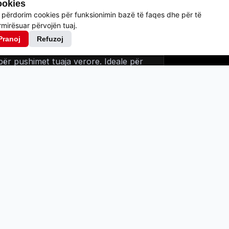
okies
 përdorim cookies për funksionimin bazë të faqes dhe për të
mirësuar përvojën tuaj.
Pranoj
Refuzoj
ës, Hotel Saranda International ofron
për pushimet tuaja verore. Ideale për
detin e mrekullueshëm të Jonit.
 2she
50.00
€
 3she
40.00
€