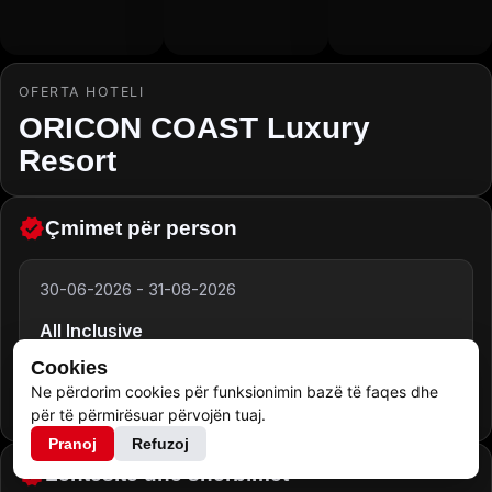
OFERTA HOTELI
ORICON COAST Luxury
Resort
Çmimet për person
30-06-2026
-
31-08-2026
All Inclusive
Cookies
150.00
€
Ne përdorim cookies për funksionimin bazë të faqes dhe
për të përmirësuar përvojën tuaj.
Pranoj
Refuzoj
Lehtësitë dhe shërbimet