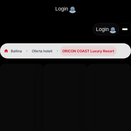
Login
Login
Ballina
Oferta hoteli
ORICON COAST Luxury Resort