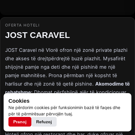
OFERTA HOTELI
JOST CARAVEL
JOST Caravel në Vlorë ofron një zonë private plazhi
dhe akses të drejtpërdrejtë buzë plazhit. Mysafirët
shijojnë pamje nga deti dhe një pishinë me një
pamje mahnitëse. Prona përmban një kopsht të
harlisur dhe një zonë të qetë pishine.
Akomodime të
rehatshme:
Dhomat përfshijnë ajër të kondicionuar,
ballkone dhe banjo private. Pajisjet shtesë
Cookies
Ne përdorim cookies për funksionimin bazë të faqes dhe
përfshijnë mini-bare, WiFi falas dhe izolim zëri.
për të përmirësuar përvojën tuaj.
Dhomat familjare dhe pishinat për fëmijë kujdesen
Pranoj
Refuzoj
për të gjithë mysafirët.
Ngrënia dhe koha e lirë:
Hoteli ofron një restorant dhe bar, duke ofruar një