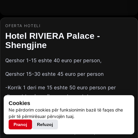
OFERTA HOTELI
Hotel RIVIERA Palace -
Shengjine
Qershor 1-15 eshte 40 euro per person,
Qershor 15-30 eshte 45 euro per person
-Korrik 1 deri me 15 eshte 50 euro person per
dhomat treshe edhe apartamentet,
Cookies
Korrik 1 deri me 15 per dhomat cift edhe dyshe
Ne përdorim cookies për funksionimin bazë të faqes dhe
për të përmirësuar përvojën tuaj.
eshte 55 euro per person
Pranoj
Refuzoj
Korrik 15 - 31 eshte 55 euro personi per dhomat