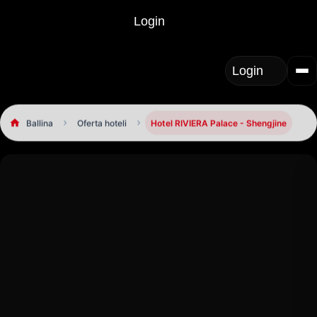
Login
Login
Ballina
Oferta hoteli
Hotel RIVIERA Palace - Shengjine