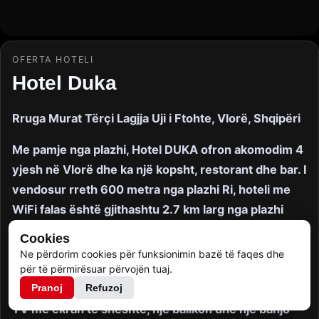
OFERTA HOTELI
Hotel Duka
Rruga Murat Tërçi Lagjja Uji i Ftohte, Vlorë, Shqipëri
Me pamje nga plazhi, Hotel DUKA ofron akomodim 4
yjesh në Vlorë dhe ka një kopsht, restorant dhe bar. I
vendosur rreth 600 metra nga plazhi Ri, hoteli me
WiFi falas është gjithashtu 2.7 km larg nga plazhi
Vjetër. Prona është jo-duhanpirëse dhe ndodhet
Cookies
300 metra nga plazhi i Vlorës.
Ne përdorim cookies për funksionimin bazë të faqes dhe
Hoteli do t'u ofrojë mysafirëve dhoma me ajër të
për të përmirësuar përvojën tuaj.
kondicionuar me një gardërobë, një kasafortë, një
Pranoj
Refuzoj
TV me ekran të sheshtë, një ballkon dhe një banjo