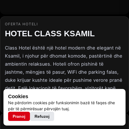
OFERTA HOTELI
HOTEL CLASS KSAMIL
Class Hotel është një hotel modern dhe elegant në
Ksamil, i njohur për dhomat komode, pastërtinë dhe
ambientin relaksues. Hoteli ofron pishinë të
jashtme, mëngjes të pasur, WiFi dhe parking falas,
duke krijuar kushte ideale për pushime verore pranë
detit. Falë lokacionit të favorshëm, vizitorët kanë
qasje të lehtë në plazhet e Ksamilit dhe atraksionet
Cookies
Ne përdorim cookies për funksionimin bazë të faqes dhe
kryesore të zonës.
për të përmirësuar përvojën tuaj.
Pranoj
Refuzoj
Çmimet për person