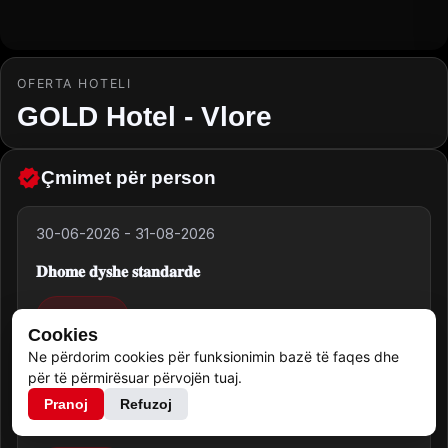
OFERTA HOTELI
GOLD Hotel - Vlore
Çmimet për person
30-06-2026
-
31-08-2026
𝐃𝐡𝐨𝐦𝐞 𝐝𝐲𝐬𝐡𝐞 𝐬𝐭𝐚𝐧𝐝𝐚𝐫𝐝𝐞
90.00
€
Cookies
Ne përdorim cookies për funksionimin bazë të faqes dhe
për të përmirësuar përvojën tuaj.
30-06-2026
-
31-08-2026
Pranoj
Refuzoj
𝐃𝐡𝐨𝐦𝐞 𝐭𝐫𝐞𝐬𝐡𝐞 𝐬𝐭𝐚𝐧𝐝𝐚𝐫𝐝𝐞 - 𝐩𝐚𝐦𝐣𝐞 𝐧𝐞 𝐝𝐞𝐭