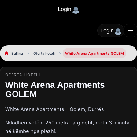
Login
Login
Ballina
Oferta hoteli
White Arena Apartments GOLEM
OFERTA HOTELI
White Arena Apartments
GOLEM
White Arena Apartments – Golem, Durrës
Ndodhen vetëm 250 metra larg detit, rreth 3 minuta
në këmbë nga plazhi.