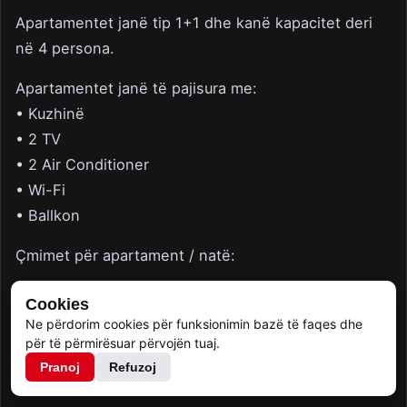
Apartamentet janë tip 1+1 dhe kanë kapacitet deri
në 4 persona.
Apartamentet janë të pajisura me:
• Kuzhinë
• 2 TV
• 2 Air Conditioner
• Wi-Fi
• Ballkon
Çmimet për apartament / natë:
• Qershor – 65€
Cookies
• Korrik – 75€
Ne përdorim cookies për funksionimin bazë të faqes dhe
për të përmirësuar përvojën tuaj.
• Gusht – 85€
Pranoj
Refuzoj
━━━━━━━━━━━━━━━━━━