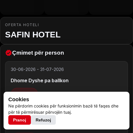
OFERTA HOTELI
SAFIN HOTEL
Çmimet për person
30-06-2026
-
31-07-2026
Dhome Dyshe pa ballkon
70.00
€
Cookies
Ne përdorim cookies për funksionimin bazë të faqes dhe
për të përmirësuar përvojën tuaj.
30-06-2026
-
31-07-2026
Pranoj
Refuzoj
Dhome Dyshe pa ballkon - 𝐏𝐚𝐦𝐣𝐞 𝐚𝐧𝐞𝐬𝐨𝐫𝐞 𝐧𝐞 𝐝𝐞𝐭