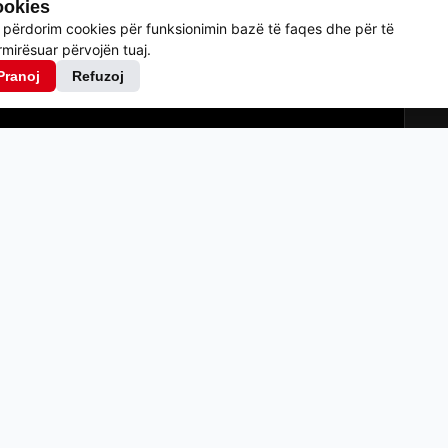
okies
 përdorim cookies për funksionimin bazë të faqes dhe për të
mirësuar përvojën tuaj.
Pranoj
Refuzoj
+
+