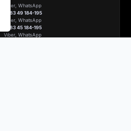
Viber, WhatsApp
+383 49 184-195
Viber, WhatsApp
+383 45 184-195
Viber, WhatsApp
+383 48 184-195
Viber, WhatsApp
Pagesat në agjensionet tona
Suharekë
Stacioni i Autobusave
38349184195
Prishtinë
Bulevardi Bill Clinton Dardani
38345184195