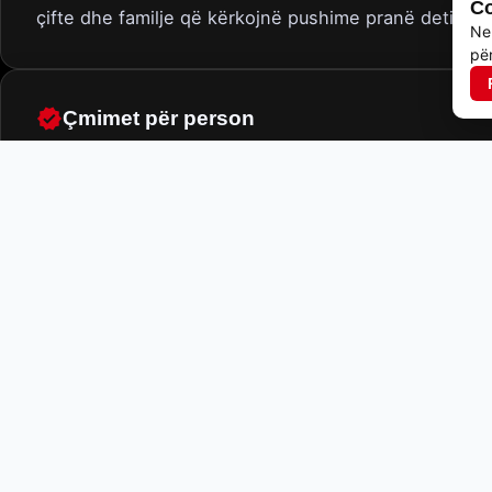
Co
çifte dhe familje që kërkojnë pushime pranë detit.
Ne
për
Çmimet për person
mëngj
31-05-2026
-
14-06-2026
mëngj
14-06-2026
-
30-06-2026
mëngj
30-06-2026
-
13-07-2026
mëngj
13-07-2026
-
31-08-2026