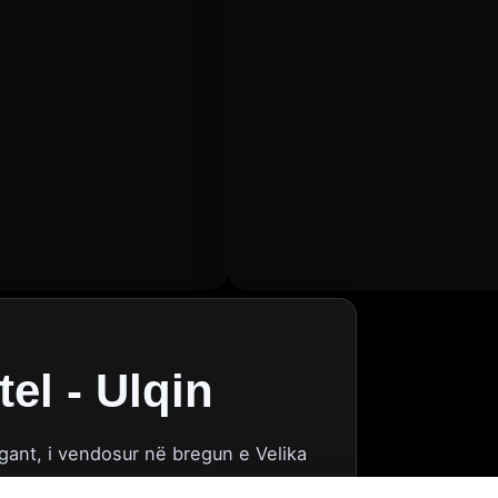
l - Ulqin
ant, i vendosur në bregun e Velika
 relaksuese dhe romantike, ideal për