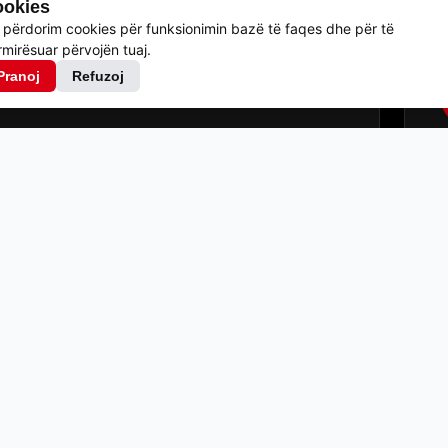
okies
 përdorim cookies për funksionimin bazë të faqes dhe për të
mirësuar përvojën tuaj.
Pranoj
Refuzoj
es dhe darkë
33.00
€
es dhe darkë
40.00
€
es dhe darkë
55.00
€
es dhe darkë
63.00
€