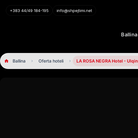
+383 44/49 184-195
info@shpejtimi.net
Ballina
Ballina
Oferta hoteli
LA ROSA NEGRA Hotel - Ulqin