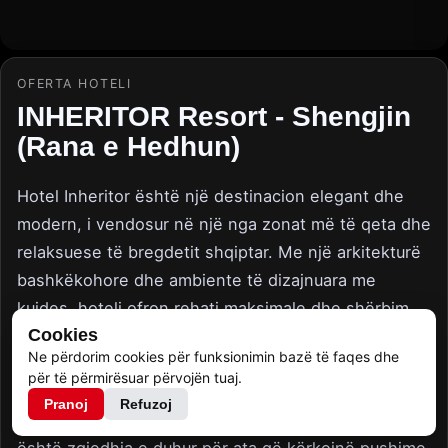
OFERTA HOTELI
INHERITOR Resort - Shengjin
(Rana e Hedhun)
Hotel Inheritor është një destinacion elegant dhe
modern, i vendosur në një nga zonat më të qeta dhe
relaksuese të bregdetit shqiptar. Me një arkitekturë
bashkëkohore dhe ambiente të dizajnuara me
kujdes, hoteli ofron rehati maksimale dhe shërbim
Cookies
cilësor për çdo vizitor. Dhomat janë të pajisura me të
Ne përdorim cookies për funksionimin bazë të faqes dhe
gjitha komoditetet moderne, ndërsa restoranti i
për të përmirësuar përvojën tuaj.
hotelit ofron një përzgjedhje të pasur të kuzhinës
Pranoj
Refuzoj
tradicionale dhe ndërkombëtare. Hotel Inheritor
është zgjedhja e duhur për ata që kërkojnë pushime