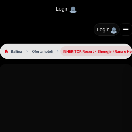
Login
Login
Ballina
Oferta hoteli
INHERITOR Resort - Shengjin (Rana e H