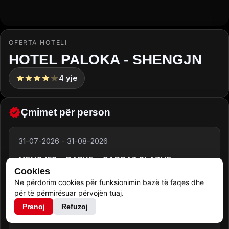
OFERTA HOTELI
HOTEL PALOKA - SHENGJN
4
yje
Çmimet për person
31-07-2026
-
31-08-2026
MENGJES + DARKE + CADRAT PLAZHE
Cookies
Ne përdorim cookies për funksionimin bazë të faqes dhe
55.00
€
për të përmirësuar përvojën tuaj.
Pranoj
Refuzoj
31-08-2026
-
15-09-2026