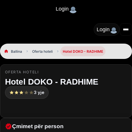
Login
Login
Ballina
Oferta hoteli
Hotel DOKO - RADHIME
OFERTA HOTELI
Hotel DOKO - RADHIME
3
yje
Çmimet për person