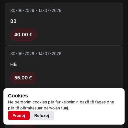
30-06-2026
-
14-07-2026
BB
40.00
€
30-06-2026
-
14-07-2026
HB
55.00
€
Cookies
14-07-2026
-
31-08-2026
Ne përdorim cookies për funksionimin bazë të faqes dhe
BB
për të përmirësuar përvojën tuaj.
Pranoj
Refuzoj
45.00
€