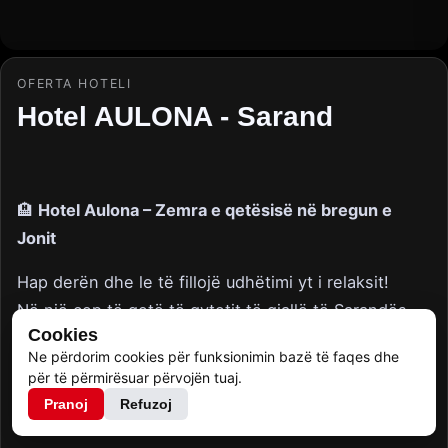
OFERTA HOTELI
Hotel AULONA - Sarand
🏨
Hotel Aulona – Zemra e qetësisë në bregun e
Jonit
Hap derën dhe le të fillojë udhëtimi yt i relaksit!
Në një cep të qetë të qytetit të gjallë të Sarandës,
Cookies
mes aromës së detit dhe dritës së artë të diellit,
Ne përdorim cookies për funksionimin bazë të faqes dhe
qëndron
Hotel Aulona
– një strehë komoditeti,
për të përmirësuar përvojën tuaj.
mikpritjeje dhe pastërtie.
Pranoj
Refuzoj