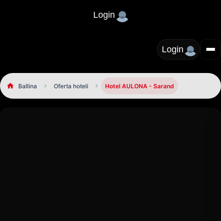
Login
Login
Ballina
Oferta hoteli
Hotel AULONA - Sarand