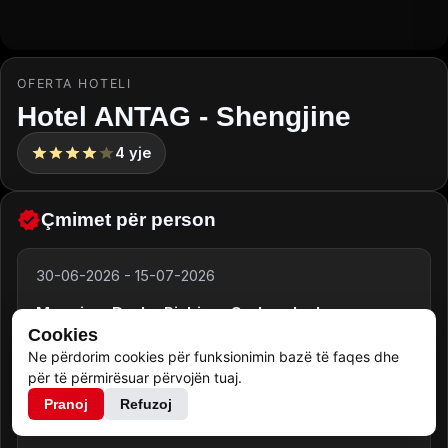
OFERTA HOTELI
Hotel ANTAG - Shengjine
4
yje
Çmimet për person
30-06-2026
-
15-07-2026
Mengjes, Darke Pishine, Cader plazhe
Cookies
Ne përdorim cookies për funksionimin bazë të faqes dhe
60.00
€
për të përmirësuar përvojën tuaj.
Pranoj
Refuzoj
14-07-2026
-
31-08-2026