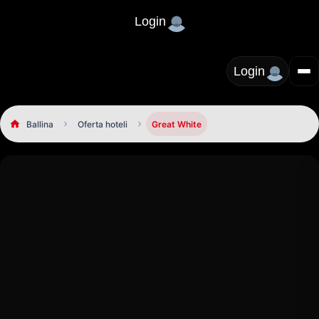
Login
Login
Ballina
Oferta hoteli
Great White