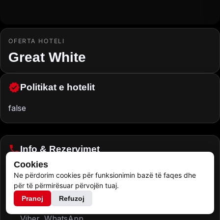
OFERTA HOTELI
Great White
Politikat e hotelit
false
Info & Rezervimet
Cookies
www.shpejtimi.net
Ne përdorim cookies për funksionimin bazë të faqes dhe
+383 44 184-195
për të përmirësuar përvojën tuaj.
Viber, WhatsApp
Pranoj
Refuzoj
+383 49 184-195
Viber, WhatsApp