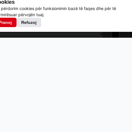
okies
 përdorim cookies për funksionimin bazë të faqes dhe për të
mirësuar përvojën tuaj.
ES + DARKE + CADER
43.00
€
Pranoj
Refuzoj
HE
ES + DARKE + CADER
53.00
€
HE
Kondicioner
Shezlong dhe çadër