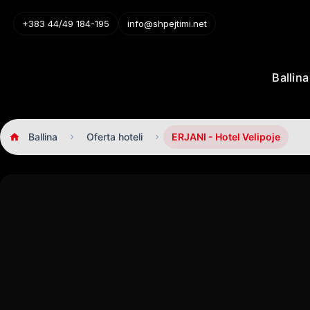
+383 44/49 184-195
info@shpejtimi.net
Ballina
Ballina
Oferta hoteli
ERJANI - Hotel Velipoje