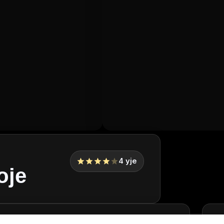
4
yje
oje