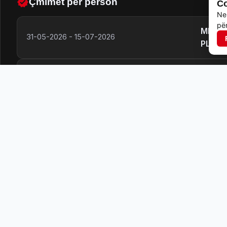
Çmimet për person
Co
Ne
për
MENGJ
31-05-2026
-
15-07-2026
PLAZ
MENGJ
15-07-2026
-
20-08-2026
PLAZ
Lehtësitë dhe shërbimet
Përfshihet akomodimi,
Wi-Fi
mëngjes dhe darkë
Parkim
TV