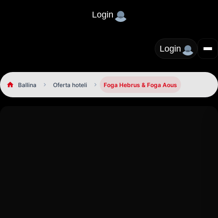
Login
Login
Ballina
Oferta hoteli
Foga Hebrus & Foga Aous