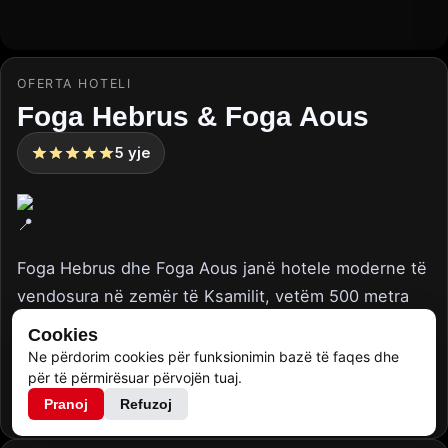
OFERTA HOTELI
Foga Hebrus & Foga Aous
5
yje
Foga Hebrus dhe Foga Aous janë hotele moderne të
vendosura në zemër të Ksamilit, vetëm 500 metra
nga plazhi i njohur Foga Beach. Plazhi ndodhet
Cookies
vetëm 2 minuta në këmbë nga hoteli, ndërsa për
Ne përdorim cookies për funksionimin bazë të faqes dhe
për të përmirësuar përvojën tuaj.
komoditetin e mysafirëve ofrohet edhe transport
Pranoj
Refuzoj
falas deri në plazh.